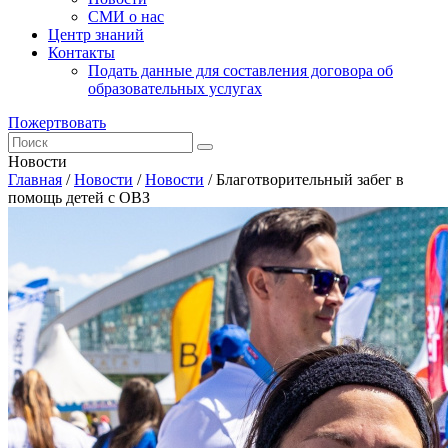
СМИ о нас
Центр знаний
Контакты
Подать данные для составления договора об
образовательных услугах
Пожертвовать
Новости
Главная
/
Новости
/
Новости
/
Благотворительный забег в
помощь детей с ОВЗ