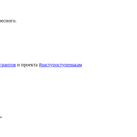
ресного.
грантов
и проекта
#раступоступенькам
»