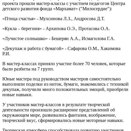
проекта прошли мастер-классы с участием педагогов Центра
детского развития фонда «Мархамат» ("Милосердие"):
«Птица счастья» - Мухсинова Л.З., Андросова Д.Т.
«Кукла – берегиня» - Архипова О.Э., Протасова О.А.
«Лучистое солнышко» - Бешерян А.А., Исмагилова Г.А.
«Декупаж и работа с бумагой» - Сафарова О.М., Хакимова
Р.И.
В мастер-классах приняло участие более 70 человек, которые
были разбиты на 7 групп.
Юные мастера под руководством мастеров самостоятельно
выполняли поделки из ниток, бумаги, знакомились с техникой
декупаж, получили много положительных эмоций, приобрели
новые навыки.
У участников мастер-классов в результате творческой
деятельности произошло расширение представлений об
окружающем мире, развивались фантазия, воображение,
творческий вкус, сформировались новые моторные навыки.
Творческая атмосфера способствовала развитию участников