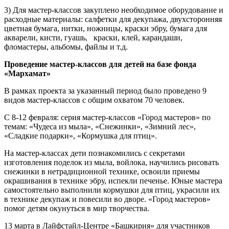
3) Для мастер-классов закуплено необходимое оборудование и
расходные материалы: салфетки для декупажа, двухсторонняя
цветная бумага, нитки, ножницы, краски эбру, бумага для
акварели, кисти, гуашь, краски, клей, карандаши,
фломастеры, альбомы, файлы и т.д.
Проведение мастер-классов для детей на базе фонда
«Мархамат»
В рамках проекта за указанный период было проведено 9
видов мастер-классов с общим охватом 70 человек.
С 8-12 февраля: серия мастер-классов «Город мастеров» по
темам: «Чудеса из мыла», «Снежинки», «Зимний лес»,
«Сладкие подарки», «Кормушка для птиц».
На мастер-классах дети познакомились с секретами
изготовления поделок из мыла, войлока, научились рисовать
снежинки в нетрадиционной технике, освоили приемы
окрашивания в технике эбру, испекли печенье. Юные мастера
самостоятельно выполнили кормушки для птиц, украсили их
в технике декупаж и повесили во дворе. «Город мастеров»
помог детям окунуться в мир творчества.
13 марта в Лайфстайл-Центре «Башкирия» для участников