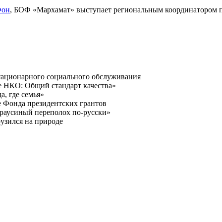
Фон
, БОФ «Мархамат» выступает региональным координатором п
тационарного социального обслуживания
е НКО: Общий стандарт качества»
, где семья»
е Фонда президентских грантов
раусиный переполох по-русски»
рузился на природе