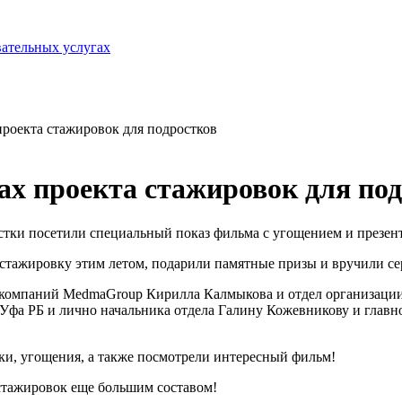
вательных услугах
проекта стажировок для подростков
ах проекта стажировок для по
осетили специальный показ фильма с угощением и презент
 стажировку этим летом, подарили памятные призы и вручили с
 компаний MedmaGroup Кирилла Калмыкова и отдел организации
Уфа РБ и лично начальника отдела Галину Кожевникову и главно
ки, угощения, а также посмотрели интересный фильм!
стажировок еще большим составом!