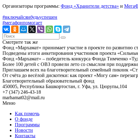
Организаторы программы:
Фонд «Хранители детства»
и
Мега
#включайсяибудьуспешен
#мегафонпомогает
Смотрите так же
Фонд «Мархамат» принимает участие в проекте по развитию с
Подведены итоги анкетирования участников проекта «Сильны
Фонд «Мархамат» – победитель конкурса Фонда Тимченко «Туда
Более 100 детей с ОВЗ провели лето со смыслом при поддержк
Приглашаем всех на благотворительный семейный пикник «Ст
От счёта до весёлой дискотеки: как проект «Могу сам» перезаг
Благотворительный образовательный фонд
450005, Республика Башкортостан, г. Уфа, ул. Цюрупы,104
+7 (347) 246-43-18
marhamat02@mail.ru
Меню
Как помочь
О фонде
Программы
Новости
Контакты