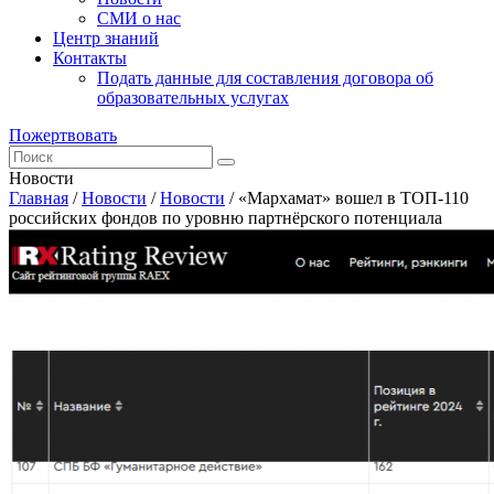
СМИ о нас
Центр знаний
Контакты
Подать данные для составления договора об
образовательных услугах
Пожертвовать
Новости
Главная
/
Новости
/
Новости
/
«Мархамат» вошел в ТОП-110
российских фондов по уровню партнёрского потенциала