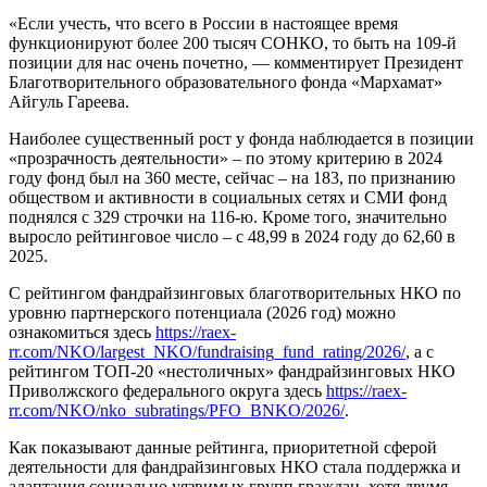
«Если учесть, что всего в России в настоящее время
функционируют более 200 тысяч СОНКО, то быть на 109-й
позиции для нас очень почетно, — комментирует Президент
Благотворительного образовательного фонда «Мархамат»
Айгуль Гареева.
Наиболее существенный рост у фонда наблюдается в позиции
«прозрачность деятельности» – по этому критерию в 2024
году фонд был на 360 месте, сейчас – на 183, по признанию
обществом и активности в социальных сетях и СМИ фонд
поднялся с 329 строчки на 116-ю. Кроме того, значительно
выросло рейтинговое число – с 48,99 в 2024 году до 62,60 в
2025.
С рейтингом фандрайзинговых благотворительных НКО по
уровню партнерского потенциала (2026 год) можно
ознакомиться здесь
https://raex-
rr.com/NKO/largest_NKO/fundraising_fund_rating/2026/
, а с
рейтингом ТОП-20 «нестоличных» фандрайзинговых НКО
Приволжского федерального округа здесь
https://raex-
rr.com/NKO/nko_subratings/PFO_BNKO/2026/
.
Как показывают данные рейтинга, приоритетной сферой
деятельности для фандрайзинговых НКО стала поддержка и
адаптация социально уязвимых групп граждан, хотя двумя